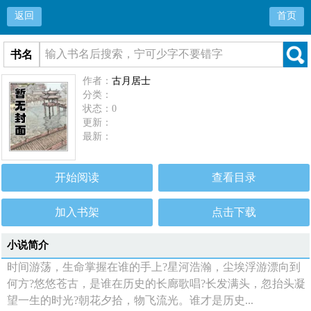
返回
首页
书名
作者：
古月居士
分类：
状态：0
更新：
最新：
开始阅读
查看目录
加入书架
点击下载
小说简介
时间游荡，生命掌握在谁的手上?星河浩瀚，尘埃浮游漂向到
何方?悠悠苍古，是谁在历史的长廊歌唱?长发满头，忽抬头凝
望一生的时光?朝花夕拾，物飞流光。谁才是历史...